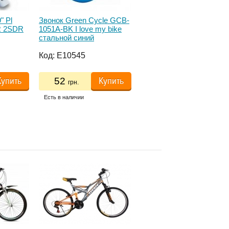
" Pl
Звонок Green Cycle GCB-
Фара передняя INFINI I-
 2SDR
1051A-BK I love my bike
105 черно-серебр. 5 бел
cтальной синий
светодиода, 2 режима, с
креплением
Код:
E10545
Код:
E10956
Купить
Купить
Купить
52
497
грн.
грн.
Есть в наличии
Есть в наличии