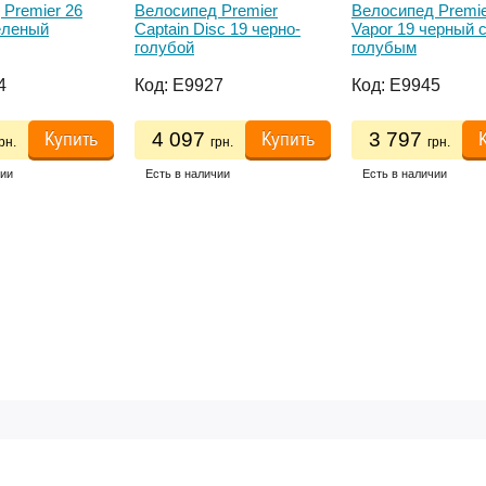
Premier 26
Велосипед Premier
Велосипед Premie
еленый
Captain Disc 19 черно-
Vapor 19 черный 
голубой
голубым
4
Код:
E9927
Код:
E9945
Купить
Купить
4 097
3 797
рн.
грн.
грн.
чии
Есть в наличии
Есть в наличии
ПОЛЕЗНОЕ
ГРАФИК 
АВКА И ОПЛАТА
АНТИИ НА ТОВАР
Пн-Птн — с 10
Помощь в выборе