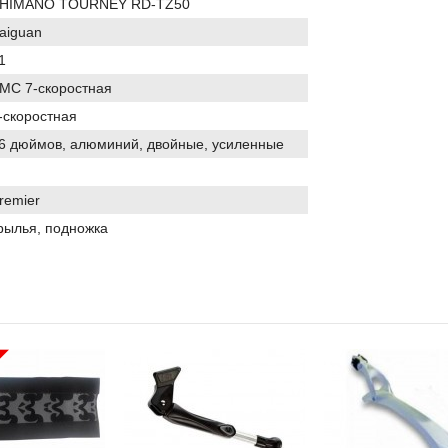
HIMANO TOURNEY RD-TZ50
aiguan
21
MC 7-скоростная
-скоростная
6 дюймов, алюминий, двойные, усиленные
remier
рылья, подножка