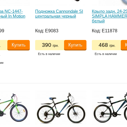
ра NC-1447-
Подножка Cannondale SI
Крыло задн. 24-29
ный In Motion
центральная черный
SIMPLA HAMMER
белый
99
Код:
E9083
Код:
E11878
Купить
Купить
390
468
.
грн.
грн.
.
Есть в наличии
Есть в наличии
чии