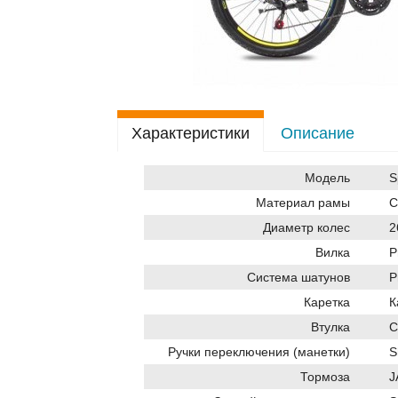
Характеристики
Описание
Модель
S
Материал рамы
С
Диаметр колес
Вилка
P
Система шатунов
P
Каретка
К
Втулка
С
Ручки переключения (манетки)
S
Тормоза
J