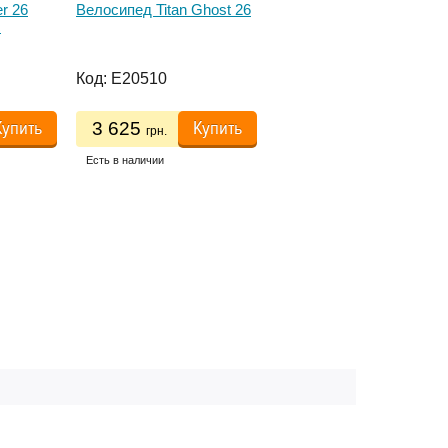
r 26
Велосипед Titan Ghost 26
Велосипед Titan Tornado
с
26 Black Red White
Код:
E20510
Код:
E12880
Купить
Купить
Купить
3 625
3 625
грн.
грн.
Есть в наличии
Есть в наличии
РАБОТЫ
НАШИ КОНТАКТЫ
:00 до 20:00