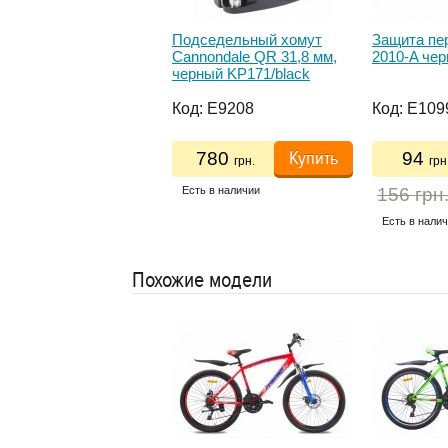
ло пер+зад 24-28" Pl
Подседельный хомут
Защита пе
PLA RAPTOR SDE
Cannondale QR 31,8 мм,
2010-A чер
ый
черный KP171/black
:
E11896
Код:
E9208
Код:
E109
Купить
Купить
468
780
94
грн.
грн.
грн
ь в наличии
Есть в наличии
156 грн
Есть в нали
Похожие модели