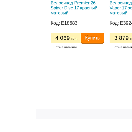
осипед Titan Tornado
Велосипед Premier 26
Велосипед 
White Black Green
Spider Disc 17 красный
Vapor 17 з
матовый
матовый
:
E20505
Код:
E18683
Код:
E392
Купить
Купить
 625
4 069
3 879
грн.
грн.
г
ь в наличии
Есть в наличии
Есть в нали
ДОСТ
ГАР