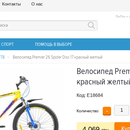
Контакты
О нас
Пн-Птн — с
 СПОРТ
ПОМОЩЬ В ВЫБОРЕ
МТВ
>
Велосипед Premier 26 Spider Disc 17 красный желтый
Велосипед Premi
красный желты
Код:
E18684
-
Количество:
Ку
4 069