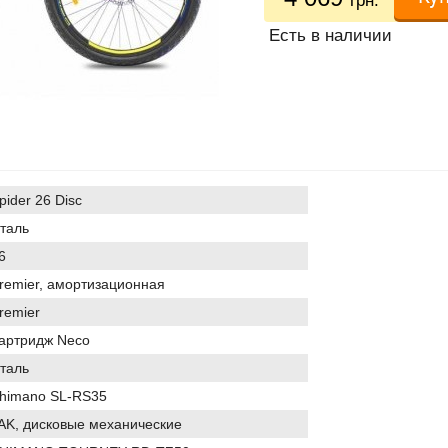
грн.
Есть в наличии
pider 26 Disc
таль
26
remier, амортизационная
remier
артридж Neco
таль
himano SL-RS35
AK, дисковые механические