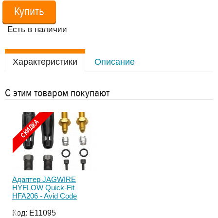
Купить
Есть в наличии
Характеристики
Описание
С этим товаром покупают
Адаптер JAGWIRE
Кры
HYFLOW Quick-Fit
Si
HFA206 - Avid Code
SP
бы
кре
Код:
E11095