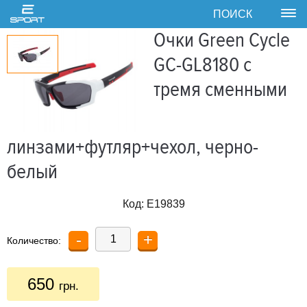
ПОИСК
Tog
nav
Очки Green Cycle
GC-GL8180 с
тремя сменными
линзами+футляр+чехол, черно-
белый
Код:
E19839
-
+
Количество:
650
грн.