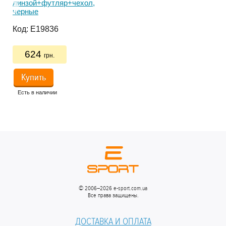
линзой+футляр+чехол,
лин
черные
чер
Код:
E19836
Ко
624
грн.
Купить
Есть в наличии
Ес
© 2006–2026 e-sport.com.ua
Все права защищены.
ДОСТАВКА И ОПЛАТА