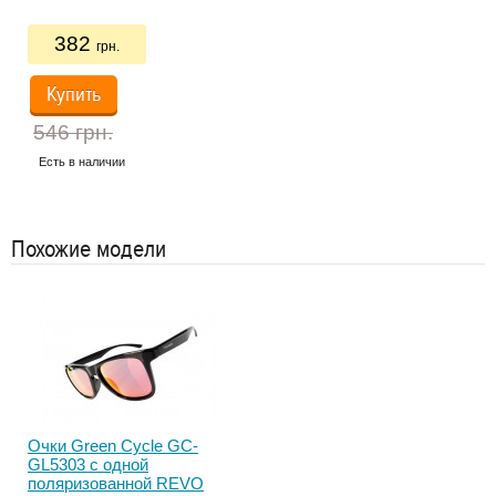
бел
382
Ко
грн.
Купить
546 грн.
Есть в наличии
Ес
Похожие модели
Очки Green Cycle GC-
Очк
GL5303 с одной
GL8
поляризованной REVO
см