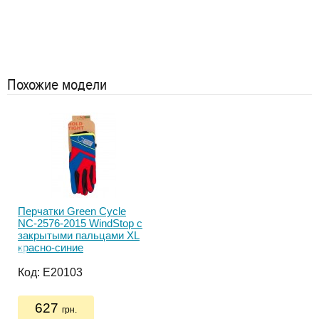
Похожие модели
Перчатки Green Cycle
Пер
NC-2576-2015 WindStop с
NC-
закрытыми пальцами XL
зак
красно-синие
син
Код:
E20103
Ко
627
грн.