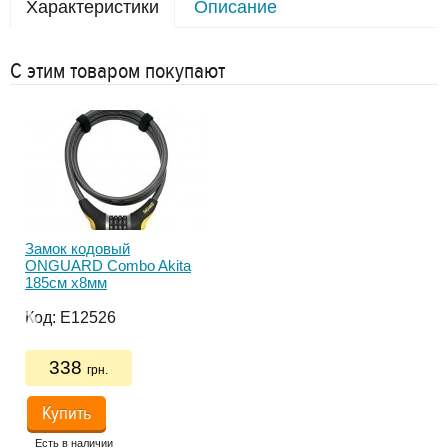
Характеристики
Описание
С этим товаром покупают
Замок кодовый
Фон
ONGUARD Combo Akita
INF
185см х8мм
ре
Код:
E12526
Ко
338
грн.
Купить
Есть в наличии
Ес