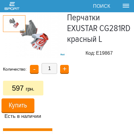
ПОИСК
Tog
nav
Перчатки
EXUSTAR CG281RD
красный L
Код:
E19867
-
+
Количество:
597
грн.
Купить
Есть в наличии