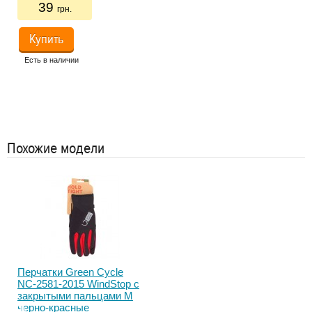
39
грн.
Купить
Есть в наличии
54
Ес
Похожие модели
Перчатки Green Cycle
Пер
NC-2581-2015 WindStop с
NC-
закрытыми пальцами M
зак
черно-красные
чер