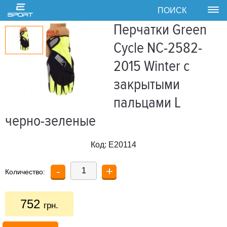
ПОИСК
Tog
nav
Перчатки Green
Cycle NC-2582-
2015 Winter с
закрытыми
пальцами L
черно-зеленые
Код:
E20114
-
+
Количество:
752
грн.