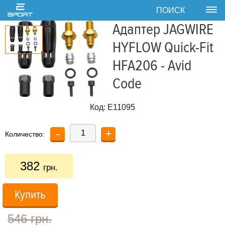
ПОИСК
Tog
nav
Адаптер JAGWIRE
HYFLOW Quick-Fit
HFA206 - Avid
Code
Код:
E11095
-
+
Количество:
382
грн.
Купить
546 грн.