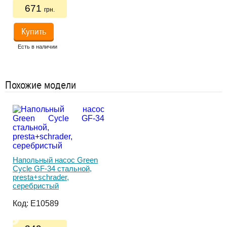
671
грн.
Купить
Есть в наличии
Ес
Похожие модели
Напольный насос Green
Cycle GF-34 стальной,
Ад
presta+schrader,
HYF
серебристый
HFA
Код:
E10589
Ко