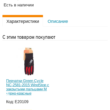
Есть в наличии
Характеристики
Описание
С этим товаром покупают
Перчатки Green Cycle
Пер
NC-2581-2015 WindStop с
NC-
закрытыми пальцами M
зак
черно-красные
син
Код:
E20109
Ко