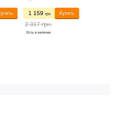
Купить
Купить
Купить
1 159
1 369
грн.
грн.
2 317 грн.
2 738 грн.
Есть в наличии
Есть в наличии
РАБОТЫ
НАШИ КОНТАКТЫ
:00 до 20:00
 заказов
углосуточно