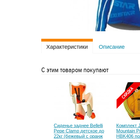
Характеристики
Описание
С этим товаром покупают
ы наручные Ridge1
Сиденье заднее Bellelli
Комплект
ey)
Pepe Clamp детское до
Mountain 
22кг (бежевый с оранж
HBK406 по