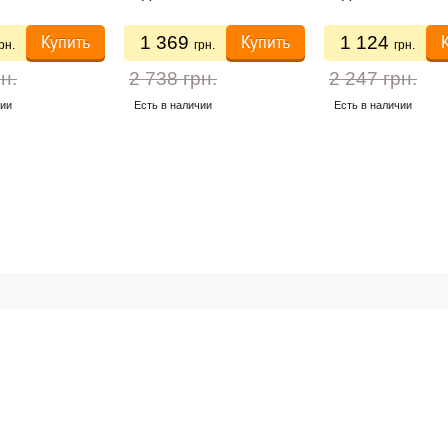
Купить
Купить
1 369
1 124
рн.
грн.
грн.
н.
2 738 грн.
2 247 грн.
чии
Есть в наличии
Есть в наличии
ПОЛЕЗНОЕ
ГРАФИК 
АВКА И ОПЛАТА
АНТИИ НА ТОВАР
Пн-Птн — с 10
Помощь в выборе
КОНТАКТЫ
Карта сайта
О НАС
Оформление
на сайте - кр