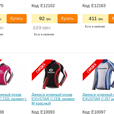
lon/Kevlar) -
ударным рычагом под
een
большой палец, зелен.
70
Код:
E12102
Код:
E12163
Купить
Купить
92
411
н.
грн.
грн.
н.
123 грн.
Есть в наличии
чии
Есть в наличии
инный рукав
Джерси длинный рукав
Джерси длинный 
J32L размер L
EXUSTAR CJ33L размер
EXUSTAR CJ57 р
M красный
88
Код:
E10093
Код:
E10097