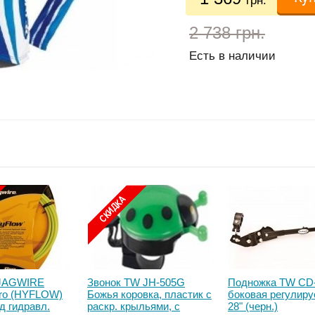
грн.
2 738 грн.
Есть в наличии
 JAGWIRE
Звонок TW JH-505G
Подножка TW CD
Pro (HYFLOW)
Божья коровка, пластик с
боковая регулиру
д гидравл.
раскр. крыльями, с
28" (черн.)