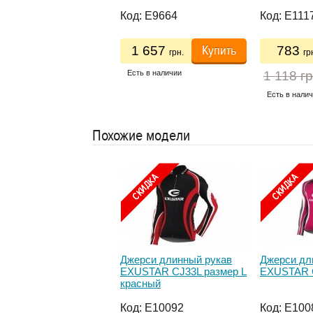
подкладкой) крепится на
тормоз (Tef
багажник
Organic Gr
:
E20865
Код:
E9664
Код:
E111
Купить
Купить
 459
1 657
783
грн.
грн.
гр
279 грн.
Есть в наличии
1 118 гр
ь в наличии
Есть в нали
Похожие модели
рси длинный рукав
Джерси длинный рукав
Джерси дл
STAR CJ31L размер
EXUSTAR CJ33L размер L
EXUSTAR C
красный
:
E10085
Код:
E10092
Код:
E100