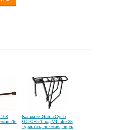
-168
Багажник Green Cycle
Крыло задн. 24" - 28"
емая 26-
GC-CE5-1 под V-brake 28,
Simpla HAMMER2SDR
туристич., алюмин., черн.
SPEEDstrap