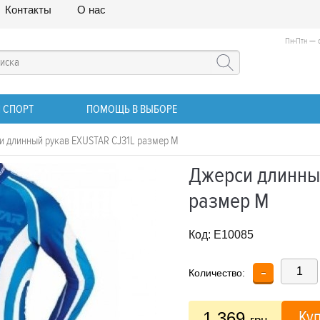
Контакты
О нас
Пн-Птн — с
 СПОРТ
ПОМОЩЬ В ВЫБОРЕ
и длинный рукав EXUSTAR CJ31L размер M
Джерси длинны
размер M
Код:
E10085
-
Количество:
Ку
1 369