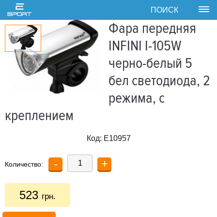
ПОИСК
Tog
nav
Фара передняя
INFINI I-105W
черно-белый 5
бел светодиода, 2
режима, с
креплением
Код:
E10957
-
+
Количество:
523
грн.