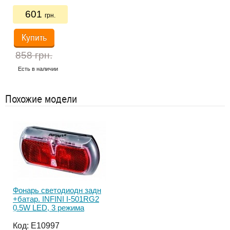
601
грн.
Купить
Ес
858 грн.
Есть в наличии
Похожие модели
Фонарь светодиодн задн
Фон
+батар. INFINI I-501RG2
INF
0.5W LED, 3 режима
ре
Код:
E10997
Ко