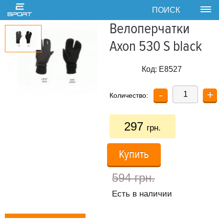
ПОИСК
Tog
nav
Велоперчатки
Axon 530 S black
Код:
E8527
-
+
Количество:
297
грн.
Купить
594 грн.
Есть в наличии