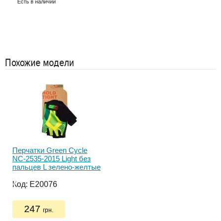
Есть в наличии
Ес
Похожие модели
Перчатки Green Cycle
Пер
NC-2535-2015 Light без
Mot
пальцев L зелено-желтые
раз
год
Код:
E20076
Ко
247
грн.