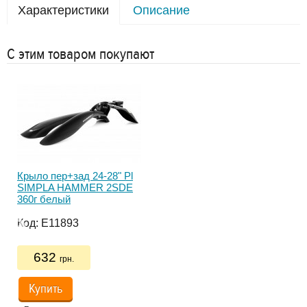
Характеристики
Описание
С этим товаром покупают
Крыло пер+зад 24-28" Pl
Кры
SIMPLA HAMMER 2SDE
Si
360г белый
хом
с ж
Код:
E11893
Ко
632
грн.
Купить