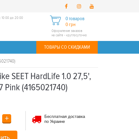
 10:00 до 20:00
0 товаров
0 грн
Оформление заказов
на сайте - круглосуточно
ТОВАРЫ СО СКИДКАМИ
65021740)
e SEET HardLife 1.0 27,5',
7 Pink (4165021740)
+
Бесплатная доставка
по Украине
пить