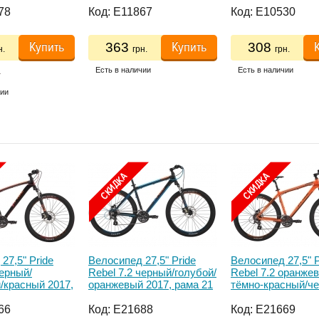
78
Код:
E11867
Код:
E10530
Купить
Купить
363
308
н.
грн.
грн.
.
Есть в наличии
Есть в наличии
чии
27,5" Pride
Велосипед 27,5" Pride
Велосипед 27,5" P
черный/
Rebel 7.2 черный/голубой/
Rebel 7.2 оранже
/красный 2017,
оранжевый 2017, рама 21
тёмно-красный/ч
2017, рама 17
66
Код:
E21688
Код:
E21669