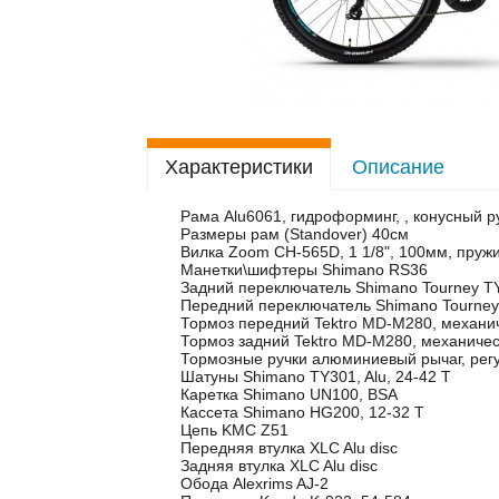
Характеристики
Описание
Рама Alu6061, гидроформинг, , конусный ру
Размеры рам (Standover) 40см
Вилка Zoom CH-565D, 1 1/8", 100мм, пруж
Манетки\шифтеры Shimano RS36
Задний переключатель Shimano Tourney TY
Передний переключатель Shimano Tourne
Тормоз передний Tektro MD-M280, механи
Тормоз задний Tektro MD-M280, механичес
Тормозные ручки алюминиевый рычаг, рег
Шатуны Shimano TY301, Alu, 24-42 Т
Каретка Shimano UN100, BSA
Кассета Shimano HG200, 12-32 Т
Цепь KMC Z51
Передняя втулка XLC Alu disc
Задняя втулка XLC Alu disc
Обода Alexrims AJ-2