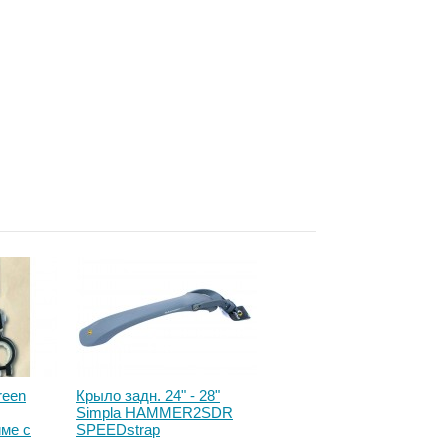
reen
Крыло задн. 24" - 28"
Сиденье заднее Bellelli
Simpla HAMMER2SDR
Pepe Clamp детское до
ме с
SPEEDstrap
22кг (бежевый с оранж
 белый
быстросъемное
подкладкой) крепится на