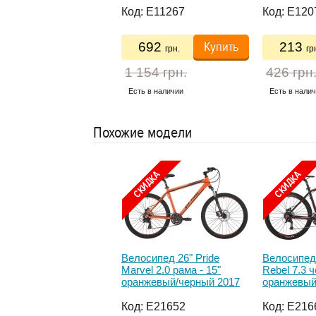
енсаскорости (3шт)
:
E12551
Код:
E11267
Код:
E120
Купить
Купить
8
692
213
грн.
грн.
гр
 грн.
1 154 грн.
426 грн
ь в наличии
Есть в наличии
Есть в нали
Похожие модели
осипед 29' Apollo
Велосипед 26" Pride
Велосипед 
RT 10, рама XL,
Marvel 2.0 рама - 15"
Rebel 7.3 
овый Black Red White
оранжевый/черный 2017
оранжевый
7
рама 21
:
E20544
Код:
E21652
Код:
E216