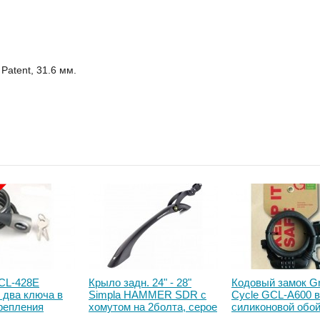
˚
Patent, 31.6 мм.
CL-428E
Крыло задн. 24" - 28"
Кодовый замок G
 два ключа в
Simpla HAMMER SDR с
Cycle GCL-А600 в
крепления
хомутом на 2болта, серое
силиконовой обой
с жёлтыми вставками
тросом 10х150см