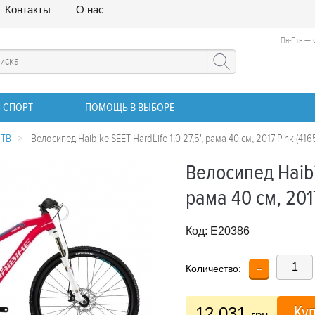
Контакты
О нас
Пн-Птн — с
 СПОРТ
ПОМОЩЬ В ВЫБОРЕ
МТВ
>
Велосипед Haibike SEET HardLife 1.0 27,5', рама 40 см, 2017 Pink (41
Велосипед Haibik
рама 40 см, 201
Код:
E20386
-
Количество:
Ку
12 031