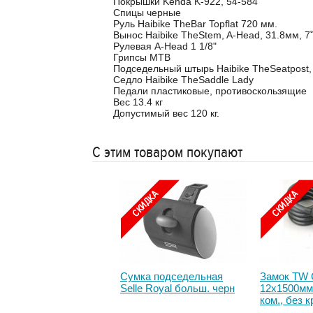
Покрышки Kenda K-922, 54-584
Спицы черные
Руль Haibike TheBar Topflat 720 мм.
Вынос Haibike TheStem, A-Head, 31.8мм, 7
Рулевая A-Head 1 1/8"
Грипсы MTB
Подседельный штырь Haibike TheSeatpost, 
Седло Haibike TheSaddle Lady
Педали пластиковые, противоскользящие
Вес 13.4 кг
Допустимый вес 120 кг.
С этим товаром покупают
ставка O-SYNCE
Сумка подседельная
Замок TW 
I 2S adapter для
Selle Royal больш. черн
12x1500мм
сора скорости
ком., без 
нсоры