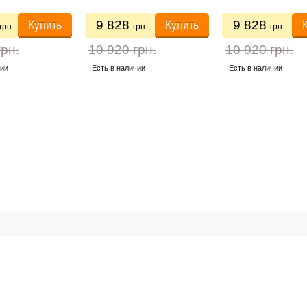
Купить
Купить
9 828
9 828
грн.
грн.
грн.
грн.
10 920 грн.
10 920 грн.
чии
Есть в наличии
Есть в наличии
ПОЛЕЗНОЕ
ГРАФИК 
АВКА И ОПЛАТА
АНТИИ НА ТОВАР
Пн-Птн — с 10
Помощь в выборе
КОНТАКТЫ
Карта сайта
О НАС
Оформление
на сайте - кр