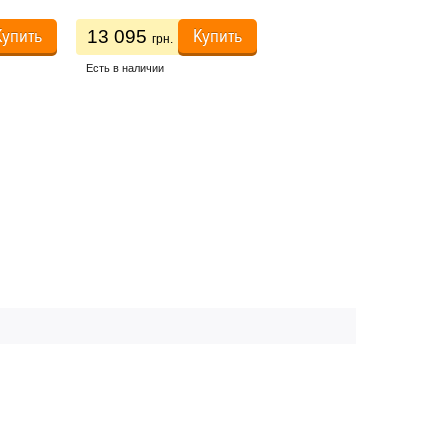
Купить
Купить
Купить
13 095
10 156
грн.
грн.
Есть в наличии
11 284 грн.
Есть в наличии
РАБОТЫ
НАШИ КОНТАКТЫ
:00 до 20:00
 заказов
углосуточно