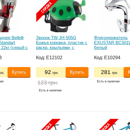
нее Bellelli
Звонок TW JH-505G
Флягодержатель
 Standart
Божья коровка, пластик с
EXUSTAR BC50
 22кг (серый с
раскр. крыльями, с
белый
ударным рычагом под
большой палец, зелен.
3
Код:
E12102
Код:
E10294
Купить
Купить
92
281
рн.
грн.
грн.
чии
123 грн.
Есть в наличии
Есть в наличии