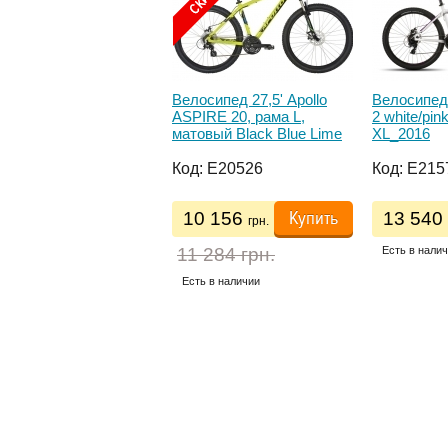
осипед 26'Cronus
Велосипед 27,5' Apollo
Велосипе
pe 4.0 рама 21' Black
ASPIRE 20, рама L,
2 white/pin
матовый Black Blue Lime
XL_2016
2017
:
E20492
Код:
E20526
Код:
E215
Купить
Купить
0 150
10 156
13 540
грн.
грн.
ь в наличии
11 284 грн.
Есть в нали
Есть в наличии