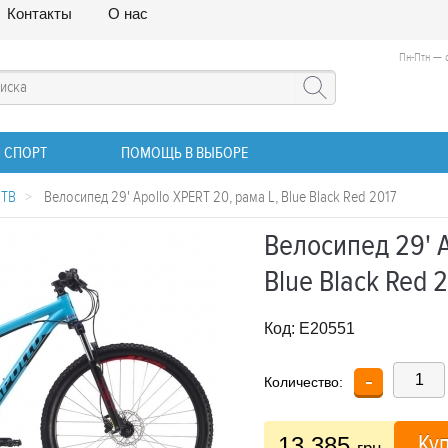
Контакты
О нас
Пн-Птн — с
 СПОРТ
ПОМОЩЬ В ВЫБОРЕ
МТВ
>
Велосипед 29' Apollo XPERT 20, рама L, Blue Black Red 2017
Велосипед 29' A
Blue Black Red 
Код:
E20551
-
Количество:
Ку
13 385