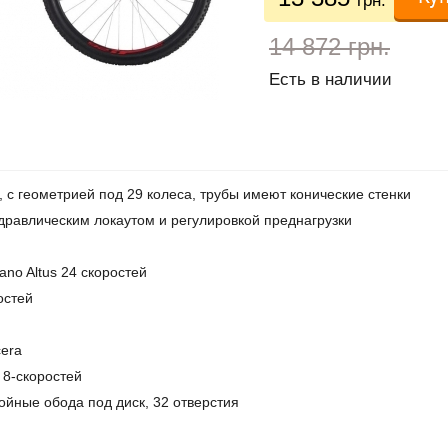
грн.
14 872 грн.
Есть в наличии
с геометрией под 29 колеса, трубы имеют конические стенки
идравлическим локаутом и регулировкой преднагрузки
no Altus 24 скоростей
остей
era
 8-скоростей
йные обода под диск, 32 отверстия