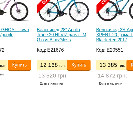
д GHOST Lawu
Велосипед 28" Apollo
Велосипед 29' Apo
k/purple
Trace 20 HI VIZ рама - M
XPERT 20, рама L
Gloss Blue/Gloss
Black Red 2017
Charcoal/Reflective 2017
72
Код:
E21676
Код:
E20551
Купить
Купить
12 168
13 385
грн.
грн.
грн.
чии
13 520 грн.
14 872 грн.
Есть в наличии
Есть в наличии