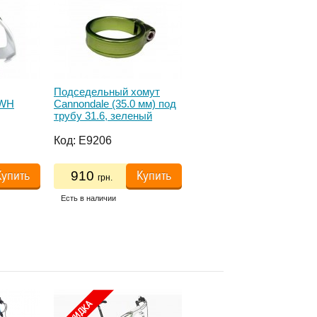
Подседельный хомут
Защита пера NC-1447-
1WH
Cannondale (35.0 мм) под
2010-A черный In Motion
трубу 31.6, зеленый
KP164/GRN
Код:
E9206
Код:
E10999
Купить
Купить
Купить
910
94
грн.
грн.
Есть в наличии
156 грн.
Есть в наличии