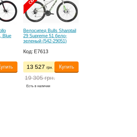
llo
Велосипед Bulls Sharptail
Велосипед 29' Apollo
, Blue
29 Supreme 51 бело-
XPERT 10, рама XL,
зеленый (542-29051)
матовый Black Red Whit
2017
Код:
E7613
Код:
E20544
Купить
Купить
Купить
13 527
10 507
грн.
грн.
19 305 грн.
11 674 грн.
Есть в наличии
Есть в наличии